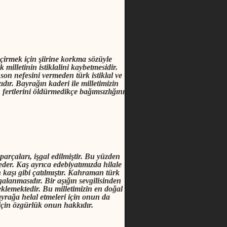
irmek için şiirine korkma sözüyle
milletinin istiklalini kaybetmesidir.
son nefesini vermeden türk istiklal ve
ır. Bayrağın kaderi ile milletimizin
 fertlerini öldürmedikçe bağımsızlığını
parçaları, işgal edilmiştir. Bu yüzden
eder. Kaş ayrıca edebiyatımızda hilale
in kaşı gibi çatılmıştır. Kahraman türk
galanmasıdır. Bir aşığın sevgilisinden
klemektedir. Bu milletimizin en doğal
yrağa helal etmeleri için onun da
 için özgürlük onun hakkıdır.