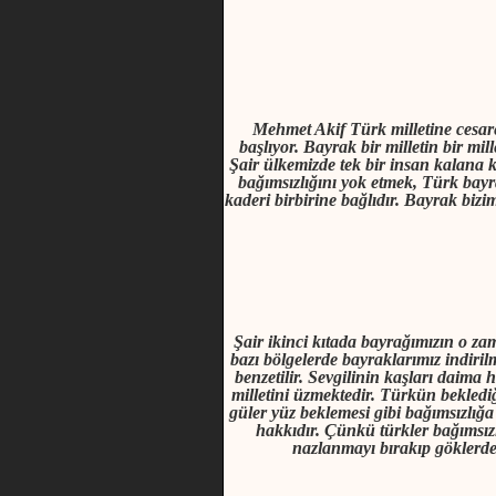
Mehmet Akif Türk milletine cesar
başlıyor. Bayrak bir milletin bir mi
Şair ülkemizde tek bir insan kalana k
bağımsızlığını yok etmek, Türk bayr
kaderi birbirine bağlıdır. Bayrak bizi
Şair ikinci kıtada bayrağımızın o zam
bazı bölgelerde bayraklarımız indiril
benzetilir. Sevgilinin kaşları daima h
milletini üzmektedir. Türkün beklediğ
güler yüz beklemesi gibi bağımsızlığ
hakkıdır. Çünkü türkler bağımsız
nazlanmayı bırakıp göklerde