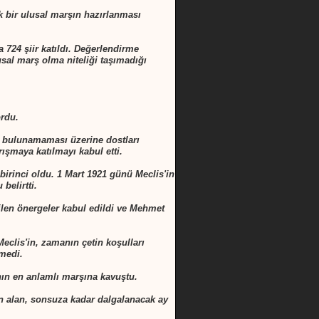
ek bir ulusal marşın hazırlanması
724 şiir katıldı. Değerlendirme
usal marş olma niteliği taşımadığı
ordu.
in bulunamaması üzerine dostları
ışmaya katılmayı kabul etti.
birinci oldu. 1 Mart 1921 günü Meclis'in
belirtti.
ilen önergeler kabul edildi ve Mehmet
eclis'in, zamanın çetin koşulları
emedi.
nın en anlamlı marşına kavuştu.
ndan alan, sonsuza kadar dalgalanacak ay