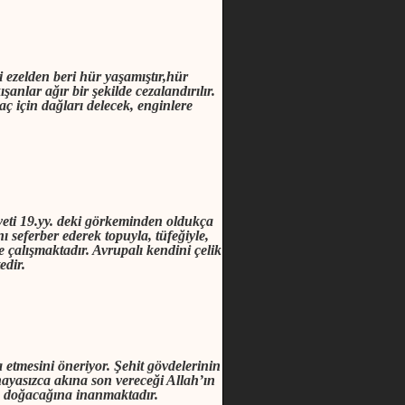
i ezelden beri hür yaşamıştır,hür
anlar ağır bir şekilde cezalandırılır.
ç için dağları delecek, enginlere
yeti 19.yy. deki görkeminden oldukça
ı seferber ederek topuyla, tüfeğiyle,
e çalışmaktadır. Avrupalı kendini çelik
edir.
etmesini öneriyor. Şehit gövdelerinin
ayasızca akına son vereceği Allah’
ı
n
a doğacağına inanmaktadır.