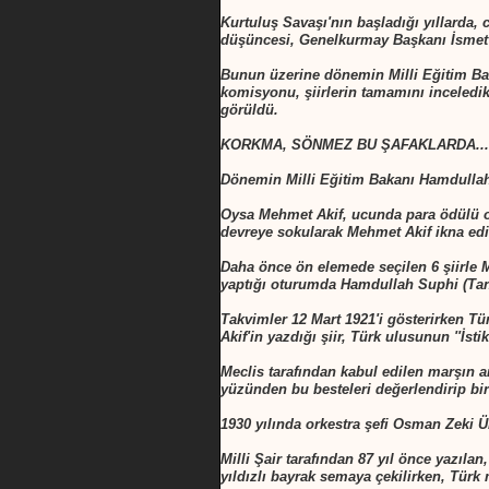
Kurtuluş Savaşı'nın başladığı yıllarda,
düşüncesi, Genelkurmay Başkanı İsmet (
Bunun üzerine dönemin Milli Eğitim Bak
komisyonu, şiirlerin tamamını inceledik
görüldü.
KORKMA, SÖNMEZ BU ŞAFAKLARDA...
Dönemin Milli Eğitim Bakanı Hamdullah 
Oysa Mehmet Akif, ucunda para ödülü ol
devreye sokularak Mehmet Akif ikna edil
Daha önce ön elemede seçilen 6 şiirle Me
yaptığı oturumda Hamdullah Suphi (Tanrı
Takvimler 12 Mart 1921'i gösterirken Tü
Akif'in yazdığı şiir, Türk ulusunun ''İstik
Meclis tarafından kabul edilen marşın a
yüzünden bu besteleri değerlendirip bi
1930 yılında orkestra şefi Osman Zeki 
Milli Şair tarafından 87 yıl önce yazılan
yıldızlı bayrak semaya çekilirken, Türk