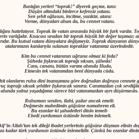
Bastığın yerleri “toprak!” diyerek geçme, tanı:
Düşün altındaki binlerce kefensiz yatanı.
Sen şehit oğlusun, incitme, yazıktır, atanı:
Verme, dünyaları alsan da, bu cennet vatanı.
ğını hatırlatıyor. Toprak ile vatan arasında büyük bir fark vardır. T
rin varlığıdır. Kısacası sıradan bir toprak büyük bir değer taşımaz;
larıdır. Bu kutsal vatanı dünyalara değişmeyiz. Toprak dünyanın dün
atalarımızın kanlarıyla sulanan topraklar vatanımız üzerindedir.
Kim bu cennet vatanının uğruna olmaz ki feda?
Şüheda fışkıracak toprağı sıksan, şüheda!
Canı, cananı, bütün varımı alsında Huda,
Etmesin tek vatanımdan beni dünyada cüda.
hit olanların ruhu dini inanışımıza göre doğrudan doğruya cennete g
 avuç toprağı sıksak şehitler fışkıracak sanırız. Canımızdan çok sevdi
alsında yalnız yaşadığımız sürece bizi vatanımızdan ayrı düşürmesin.
Ruhumun senden, ilahi, şudur ancak emeli:
Değmesin mabedimin göğsüne namahrem eli.
Bu ezanlar-ki şahadetleri dinin temeli-
Ebedi yurdumun üstünde benim inlemeli.
kif’in Allah’tan tek dileği ibadet yerlerinin göğsüne düşman elinin
za kadar türk yurdunun üstünde inlemelidir. Çünkü bu ezanlar dinimi