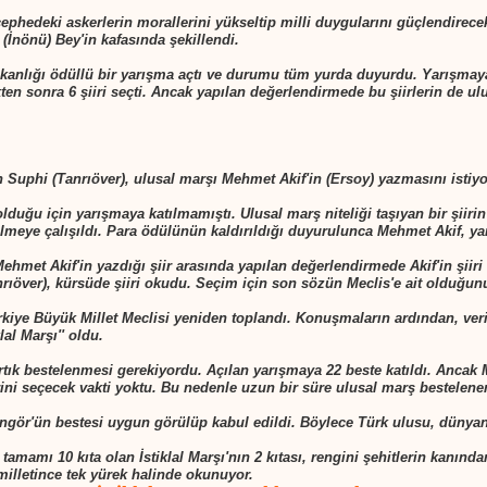
 cephedeki askerlerin morallerini yükseltip milli duygularını güçlendirec
İnönü) Bey'in kafasında şekillendi.
anlığı ödüllü bir yarışma açtı ve durumu tüm yurda duyurdu. Yarışmaya 
ten sonra 6 şiiri seçti. Ancak yapılan değerlendirmede bu şiirlerin de ul
Suphi (Tanrıöver), ulusal marşı Mehmet Akif'in (Ersoy) yazmasını istiy
duğu için yarışmaya katılmamıştı. Ulusal marş niteliği taşıyan bir şiir
meye çalışıldı. Para ödülünün kaldırıldığı duyurulunca Mehmet Akif, yar
hmet Akif'in yazdığı şiir arasında yapılan değerlendirmede Akif'in şiiri 
över), kürsüde şiiri okudu. Seçim için son sözün Meclis'e ait olduğunu 
rkiye Büyük Millet Meclisi yeniden toplandı. Konuşmaların ardından, ver
lal Marşı'' oldu.
rtık bestelenmesi gerekiyordu. Açılan yarışmaya 22 beste katıldı. Ancak M
rini seçecek vakti yoktu. Bu nedenle uzun bir süre ulusal marş bestelen
Üngör'ün bestesi uygun görülüp kabul edildi. Böylece Türk ulusu, dünya
, tamamı 10 kıta olan İstiklal Marşı'nın 2 kıtası, rengini şehitlerin kanı
 milletince tek yürek halinde okunuyor.