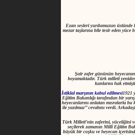
Ezan sesleri yurdumuzun üstünde inl
mezar taşlarına bile tesir eden yüce 
Şair zafer gününün heyecanını
boyamaktadır. Türk milleti yenide
kanlarını hak etmişt
İstiklal marşının kabul edilmesi
1921 y
Eğitim Bakanlığı tarafından bir yarı
heyecanlarını anlatan mısralarla bu 
ile yazılmaz’’ cevabını verdi. Arkadaş
Türk Milleti’nin zaferini, yüceliğini 
seçilerek zamanın Milli Eğitim Ba
büyük bir coşku ve heyecan içerisind