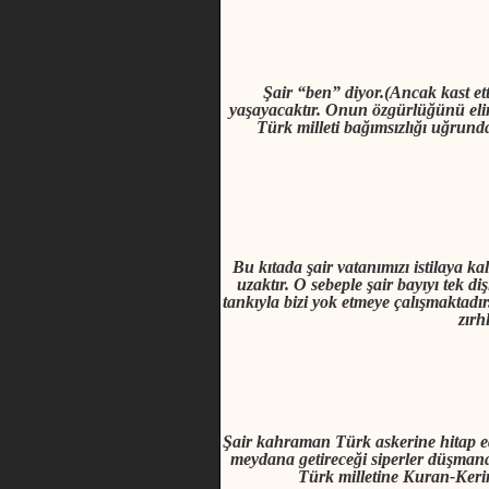
Şair “ben” diyor.(Ancak kast ett
yaşayacaktır. Onun özgürlüğünü elinde
Türk milleti bağımsızlığı uğrund
Bu kıtada şair vatanımızı istilaya 
uzaktır. O sebeple şair bayıyı tek d
tankıyla bizi yok etmeye çalışmaktadır
zırh
Şair kahraman Türk askerine hitap ed
meydana getireceği siperler düşmana
Türk milletine Kuran-Keri