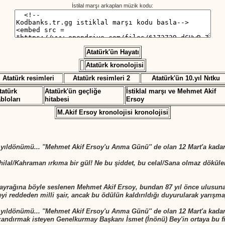
İstilal marşı arkaplan müzik kodu:
Atatürk'ün Hayatı
Atatürk kronolojisi
Atatürk resimleri
Atatürk resimleri 2
Atatürk'ün 10.yıl Nıtku
tatürk
Atatürk'ün geçliğe
İstiklal marşı ve Mehmet Akif
abloları
hitabesi
Ersoy
M.Akif Ersoy kronolojisi kronolojisi
 yıldönümü... ''Mehmet Akif Ersoy'u Anma Günü'' de olan 12 Mart'a kadar u
hilal/Kahraman ırkıma bir gül! Ne bu şiddet, bu celal/Sana olmaz döküle
ayrağına böyle seslenen Mehmet Akif Ersoy, bundan 87 yıl önce ulusuna 
i reddeden milli şair, ancak bu ödülün kaldırıldığı duyurularak yarışma
 yıldönümü... ''Mehmet Akif Ersoy'u Anma Günü'' de olan 12 Mart'a kadar u
zandırmak isteyen Genelkurmay Başkanı İsmet (İnönü) Bey'in ortaya bu fi