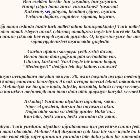
Ben ezelden beridir hür yaşadım, hür yaşarım.
Hangi çılgın bana zincir vuracakmış? Şaşarım!
Kükremiş
sel
gibiyim, bendimi çiğner, aşarım.
Yırtarım dağları, enginlere sığmam, taşarım.
iği mana aslında bizdir türk milleti adına konuşmaktadır) Türk millet
n almak isteyen ancak çıldırmış olmalı,zira böyle bir harekete kalkış
a önüne çıkacak her engeli aşacak güçtedir. O; böylesine yüce bir ama
sığmayıp,denizleri taşıracaktır güçtedir.
Garbın afakını sarmışsa çelik zırhlı duvar,
Benim iman dolu göğsüm gibi serhaddim var.
Ulusun, korkma! Nasıl böyle bir imanı boğar,
“Medeniyet!” dediğin tek dişi kalmış canavar?
kalkışan avrupalılara meydan okuyor. 20. asrın başında avrupa medeni
işi kalmış canavara benzetiyor. Ancak avrupa mevcut teknik imkanların
. Mehmetçik ise bu güce topla, tüfekle, mızrakla, kılıçla cevap vermey
la korurken mehmetçik ona iman dolu altın göğsüyle karşılık vermekt
Arkadaş! Yurdumu alçakları uğratma, sakın.
Siper et gövdeni, dursun bu hayasızca akın.
Doğacaktır sana va’dettiği günler Hakk’
ı
n...
Kim bilir, belki yarın, belki yarından da yakın.
iyor. Türk yurdunu alçakları uğratmaması için gerekirse canını feda 
 mani olacaktır. Mehmet Akif düşmanın çok kısa bir süre içinde bu h
mde vaad ettiği zafer gününün yarından bile daha yakın bir zamand