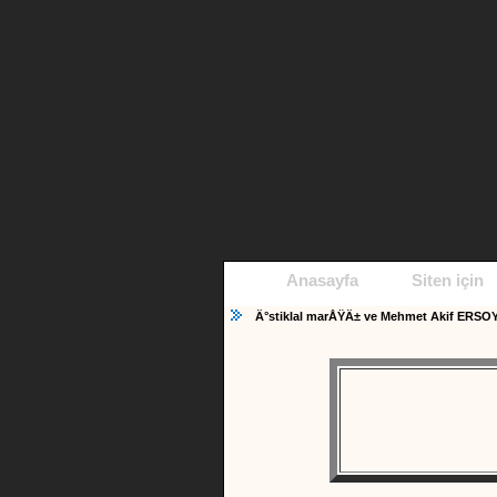
Anasayfa
Siten için
Ä°stiklal marÅŸÄ± ve Mehmet Akif ERSO