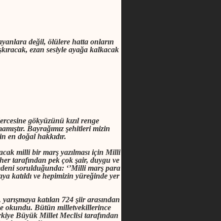
yanlara değil, ölülere hatta onların
ışkıracak, ezan sesiyle ayağa kalkacak
ercesine gökyüzünü kızıl renge
mıştır. Bayrağımız şehitleri mizin
in en doğal hakkıdır.
ak milli bir marş yazılması için Milli
her tarafından pek çok şair, duygu ve
edeni sorulduğunda: ‘’Milli marş para
maya katıldı ve hepimizin yüreğinde yer
ı, yarışmaya katılan 724 şiir arasından
e okundu. Bütün milletvekillerince
rkiye Büyük Millet Meclisi tarafından