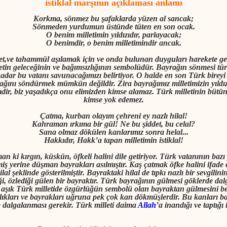
istiklal marşının açıklaması anlamı
Korkma, sönmez bu şafaklarda yüzen al sancak;
Sönmeden yurdumun üstünde tüten en son ocak.
O benim milletimin yıldızıdır, parlayacak;
O benimdir, o benim milletimindir ancak.
et,ve tahammül aşılamak için ve onda bulunan duyguları harekete geç
lletin geleceğinin ve bağımsızlığının sembolüdür. Bayrağın sönmesi türk 
adar bu vatanı savunacağımızı belirtiyor. O halde en son Türk bireyi 
ağını söndürmek mümkün değildir. Zira bayrağımız milletimizin yıldızıd
mdir, biz yaşadıkça onu elimizden kimse alamaz. Türk milletinin bütün
kimse yok edemez.
Çatma, kurban olayım çehreni ey nazlı hilal!
Kahraman ırkıma bir gül! Ne bu şiddet, bu celal?
Sana olmaz dökülen kanlarımız sonra helal...
Hakkıdır, Hakk’a tapan milletimin istiklal!
an ki kırgın, küskün, öfkeli halini dile getiriyor. Türk vatanının bazı 
miş yerine düşman bayrakları asılmıştır. Kaş çatmak öfke halini ifade 
ilal şeklinde gösterilmiştir. Bayraktaki hilal de tıpkı nazlı bir sevgilin
i, özlediği gülen bir bayraktır. Türk bayrağının gülmesi göklerde dal
a aşık Türk milletide özgürlüğün sembolü olan bayraktan gülmesini be
lıkları ve bayrakları uğruna pek çok kan dökmüşlerdir. Bu kanları ba
 dalgalanması gerekir. Türk milleti daima
Allah
’a inandığı ve taptığı