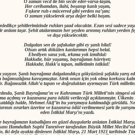
O zaman vecd ile bin secde eder-varsa-taşım,
Her cerihamdan, ilahi, boşanıp kanlı yaşım,
Fışkırır ruh-ı mücerred gibi yerden na’şım;
O zaman yükselerek arşa değer belki başım.
edikçe şehitlerimizinde ruhları şaad olacaktır. Ezan sesi sadece yaşa
bir anlam taşır. Şehit atalarımızın her şeyden arınmış ruhları yerden f
ve dışa yükselecektir.
Dalgalan sen de şafakalar gibi ey şanlı hilal!
Olsun artık dökülen kanlarımın hepsi helal.
Ebediyen sana yok, ırkıma yok izmihlal:
Hakkıdır, hür yaşamış, bayrağımın hürriyet;
Hakkıdır, Hakk’a tapan, milletimin istiklal!
 yaşıyor. Şanlı bayrağımız dalgalandıkça gökyüzünü şafakla yarış ed
n bağımsızlığına kavuşmuştur. Atrık onun için yok olma korkusu kalma
ir. Bağımsızlık Allah’a tapan ve doğruluktan ayırmayan Türk milletin
ılında, Şanlı Bayrağımız’
ı
n ve Kahraman Türk Milleti’nin simgesi olac
şma açılmış ve kazanana para ödülü verileceği açıklanmıştır. Ülkenin 
katıldığı halde, Mehmet Âkif’in bu yarışmaya katılmadığı görüldü. N
larının ısrarları üzerine ve kazanırsa ödül verilmemesi şartı ile yarış
eden İstiklal Marşı’nı yazdı.
ve bayrağımızın kutsallığını en güzel duygularla anlatan İstiklal Marş
kanı Hamdullah Suphi Tanrıöver tarafından Büyük Millet Meclisi’nd
e, iki defa ayakta dinlenen İstiklal Marşı, 21 Mart 1921 tarihinde Tü