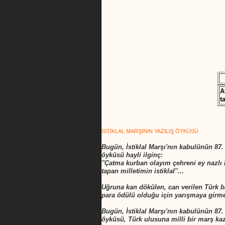
A
t
İSTİKLAL MARŞININ YAZILIŞ ÖYKÜSÜ
Bugün, İstiklal Marşı'nın kabulünün 87.
öyküsü hayli ilginç:
''Çatma kurban olayım çehreni ey nazlı 
tapan milletimin istiklal''...
Uğruna kan dökülen, can verilen Türk b
para ödülü olduğu için yarışmaya girmey
Bugün, İstiklal Marşı'nın kabulünün 87.
öyküsü, Türk ulusuna milli bir marş ka