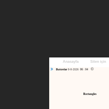
Anasayfa
Siten için
©
06 : 04
Butonlar
8-8-2026
AM
Rectangles