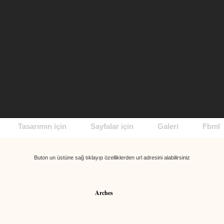
Tasarımın için
Sayfalar için
Galeri
Fbml
Buton un üstüne sağ tıklayıp özelliklerden url adresini alabilirsiniz
Arches