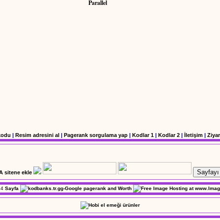
Parallel
kodu
|
Resim adresini al
|
Pagerank sorgulama yap
|
Kodlar 1
|
Kodlar 2
|
İletişim
|
Ziyar
Sayfayı 
4
Sayfa