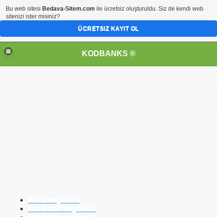
Bu web sitesi
Bedava-Sitem.com
ile ücretsiz oluşturuldu. Siz de kendi web
sitenizi ister misiniz?
ÜCRETSIZ KAYIT OL
KODBANKS ®
Fıkra sayfaları
Karikatür sayfası 1