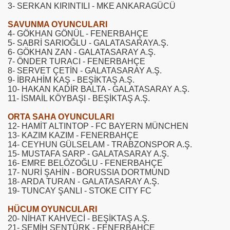
3- SERKAN KIRINTILI - MKE ANKARAGÜCÜ
SAVUNMA OYUNCULARI
4- GÖKHAN GÖNÜL - FENERBAHÇE
5- SABRİ SARIOĞLU - GALATASARAYA.Ş.
6- GÖKHAN ZAN - GALATASARAY A.Ş.
ün
7- ÖNDER TURACI - FENERBAHÇE
8- SERVET ÇETİN - GALATASARAY A.Ş.
9- İBRAHİM KAŞ - BEŞİKTAŞ A.Ş.
10- HAKAN KADİR BALTA - GALATASARAY A.Ş.
11- İSMAİL KÖYBAŞI - BEŞİKTAŞ A.Ş.
ORTA SAHA OYUNCULARI
12- HAMİT ALTINTOP - FC BAYERN MÜNCHEN
13- KAZIM KAZIM - FENERBAHÇE
14- CEYHUN GÜLSELAM - TRABZONSPOR A.Ş.
15- MUSTAFA SARP - GALATASARAY A.Ş.
16- EMRE BELÖZOĞLU - FENERBAHÇE
17- NURİ ŞAHİN - BORUSSIA DORTMUND
18- ARDA TURAN - GALATASARAY A.Ş.
19- TUNCAY ŞANLI - STOKE CITY FC
HÜCUM OYUNCULARI
20- NİHAT KAHVECİ - BEŞİKTAŞ A.Ş.
21- SEMİH ŞENTÜRK - FENERBAHÇE