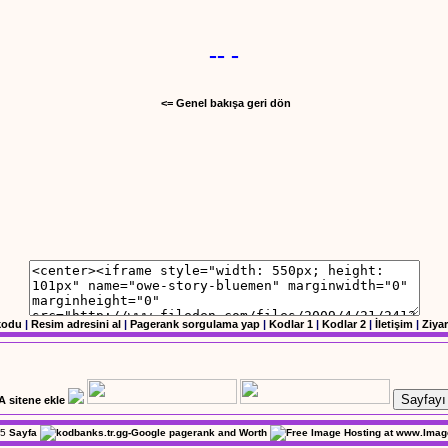
-
-
-
<= Genel bakışa geri dön
kodu
|
Resim adresini al
|
Pagerank sorgulama yap
|
Kodlar 1
|
Kodlar 2
|
İletişim
|
Ziyar
Sayfayı 
5
Sayfa