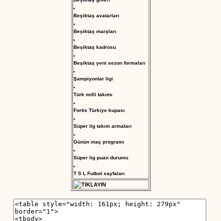
Beşiktaş avatarları
Beşiktaş marşları
Beşiktaş kadrosu
Beşiktaş yeni sezon formaları
Şampiyonlar ligi
Türk milli takımı
Fortis Türkiye kupası
Süper lig takım armaları
Günün maç programı
Süper lig puan durumu
T S L Futbol sayfaları