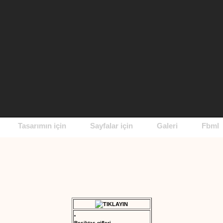
Tasarımın için
Sayfalar için
Galeri
Fbml
Beşiktaş gifleri