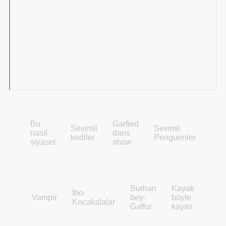
ün
Bu
Garfied
Sevimli
Sevimli
nasıl
dans
kediler
Penguenler
siyaset
show
Burhan
Kayak
İbo-
Vampir
bey-
böyle
Kocakafalar
Gaffur
kayılır