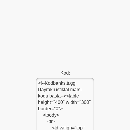
ün
Kod: