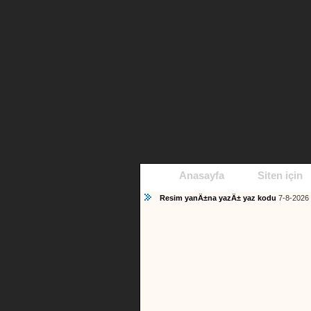
Anasayfa
Siten için
Resim yanÄ±na yazÄ± yaz kodu
7-8-2026