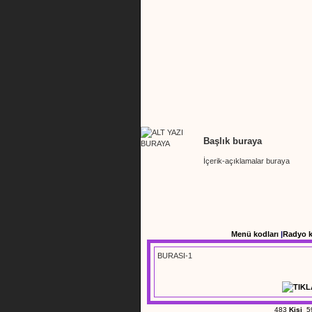
Başlık buraya
İçerik-açıklamalar buraya
Menü kodları
|
Radyo 
BURASI-1
483
Kişi
5