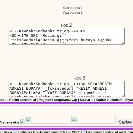
Yazı buraya 1
Yazı buraya 2
2
KOD:
3
KOD:
kodu
|
Resim adresini al
|
Pagerank sorgulama yap
|
Kodlar 1
|
Kodlar 2
|
İletişim
|
Ziyar
Sayfayı 
97
Sayfa