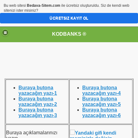
Bu web sitesi
Bedava-Sitem.com
ile ücretsiz oluşturuldu. Siz de kendi web
sitenizi ister misiniz?
ÜCRETSIZ KAYIT OL
KODBANKS ®
Buraya butona
Buraya butona
yazacağın yazı-1
yazacağın yazı-4
Buraya butona
Buraya butona
yazacağın yazı-2
yazacağın yazı-5
Buraya butona
Buraya butona
yazacağın yazı-3
yazacağın yazı-6
Buraya açıklamalarınızı
Yandaki gifi kendi