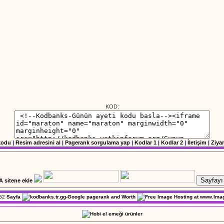
KOD:
kodu
|
Resim adresini al
|
Pagerank sorgulama yap
|
Kodlar 1
|
Kodlar 2
|
İletişim
|
Ziyar
Sayfayı 
52
Sayfa