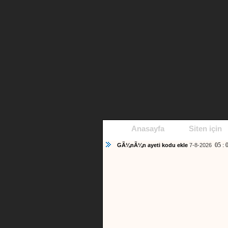
Anasayfa
Siten için
05 : 
GÃ¼nÃ¼n ayeti kodu ekle
7-8-2026