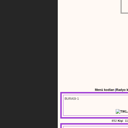
Menü kodları
|
Radyo 
BURASI-1
852
Kişi
11