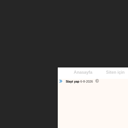
Anasayfa
Siten için
©
Slayt yap
6-8-2026