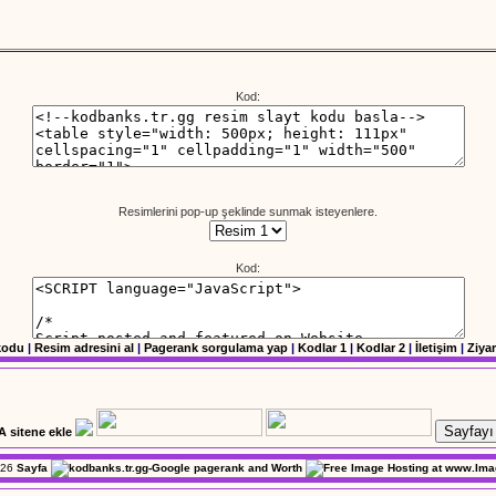
Kod:
Resimlerini pop-up şeklinde sunmak isteyenlere.
Kod:
kodu
|
Resim adresini al
|
Pagerank sorgulama yap
|
Kodlar 1
|
Kodlar 2
|
İletişim
|
Ziyar
Sayfayı 
26
Sayfa