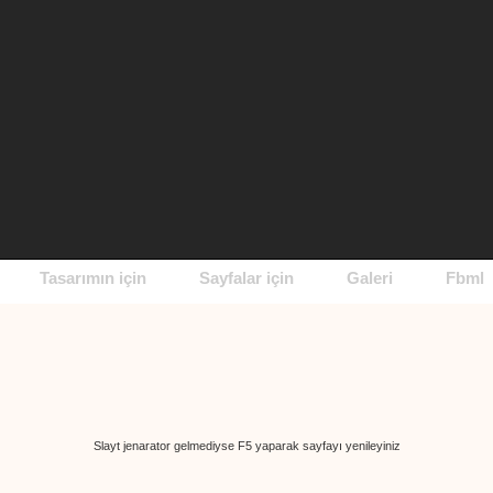
Tasarımın için
Sayfalar için
Galeri
Fbml
Slayt jenarator gelmediyse F5 yaparak sayfayı yenileyiniz