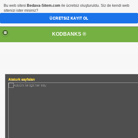
Bu web sitesi
Bedava-Sitem.com
ile ücretsiz oluşturuldu. Siz de kendi web
sitenizi ister misiniz?
ÜCRETSIZ KAYIT OL
KODBANKS ®
Ataturk sayfaları