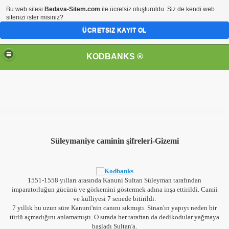
Bu web sitesi
Bedava-Sitem.com
ile ücretsiz oluşturuldu. Siz de kendi web
sitenizi ister misiniz?
ÜCRETSIZ KAYIT OL
KODBANKS ®
Süleymaniye caminin şifreleri-Gizemi
1551-1558 yılları arasında Kanuni Sultan Süleyman tarafından
imparatorluğun gücünü ve görkemini göstermek adına inşa ettirildi. Camii
ve külliyesi 7 senede bitirildi.
7 yıllık bu uzun süre Kanuni'nin canını sıkmıştı. Sinan'ın yapıyı neden bir
türlü açmadığını anlamamıştı. O sırada her taraftan da dedikodular yağmaya
başladı Sultan'a.