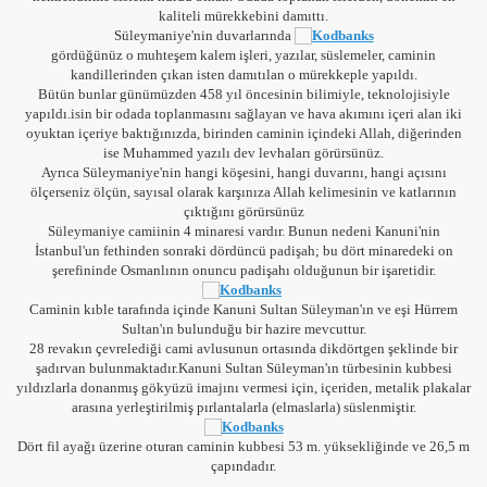
kaliteli mürekkebini damıttı.
Süleymaniye'nin duvarlarında
gördüğünüz o muhteşem kalem işleri, yazılar, süslemeler, caminin
kandillerinden çıkan isten damıtılan o mürekkeple yapıldı.
Bütün bunlar günümüzden 458 yıl öncesinin bilimiyle, teknolojisiyle
yapıldı.isin bir odada toplanmasını sağlayan ve hava akımını içeri alan iki
oyuktan içeriye baktığınızda, birinden caminin içindeki Allah, diğerinden
azı
ise Muhammed yazılı dev levhaları görürsünüz.
Ayrıca Süleymaniye'nin hangi köşesini, hangi duvarını, hangi açısını
ölçerseniz ölçün, sayısal olarak karşınıza Allah kelimesinin ve katlarının
çıktığını görürsünüz
Süleymaniye camiinin 4 minaresi vardır. Bunun nedeni Kanuni'nin
İstanbul'un fethinden sonraki dördüncü padişah; bu dört minaredeki on
şerefininde Osmanlının onuncu padişahı olduğunun bir işaretidir.
Caminin kıble tarafında içinde Kanuni Sultan Süleyman'ın ve eşi Hürrem
Sultan'ın bulunduğu bir hazire mevcuttur.
28 revakın çevrelediği cami avlusunun ortasında dikdörtgen şeklinde bir
şadırvan bulunmaktadır.Kanuni Sultan Süleyman'ın türbesinin kubbesi
yıldızlarla donanmış gökyüzü imajını vermesi için, içeriden, metalik plakalar
arasına yerleştirilmiş pırlantalarla (elmaslarla) süslenmiştir.
Dört fil ayağı üzerine oturan caminin kubbesi 53 m. yüksekliğinde ve 26,5 m
çapındadır.