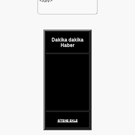
du
Dakika dakika
Haber
ı fikstürü
SİTENE EKLE