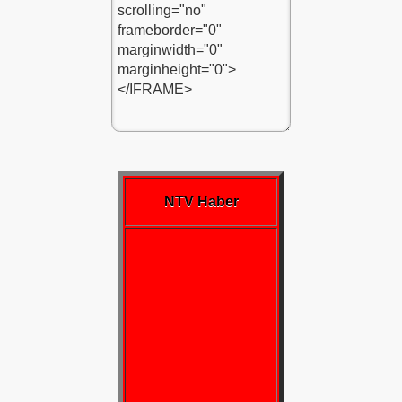
azı
NTV Haber