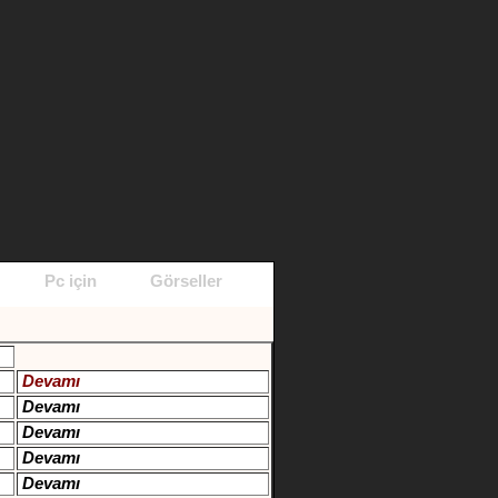
Pc için
Görseller
Devamı
Devamı
Devamı
Devamı
Devamı