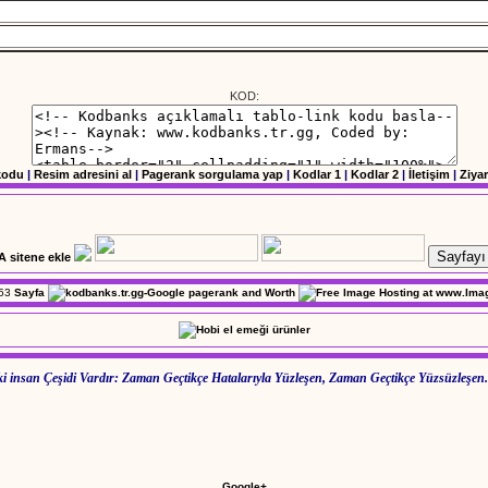
KOD:
kodu
|
Resim adresini al
|
Pagerank sorgulama yap
|
Kodlar 1
|
Kodlar 2
|
İletişim
|
Ziyar
Sayfayı 
53
Sayfa
i insan Çeşidi Vardır: Zaman Geçtikçe Hatalarıyla Yüzleşen, Zaman Geçtikçe Yüzsüzleşen.
Google+