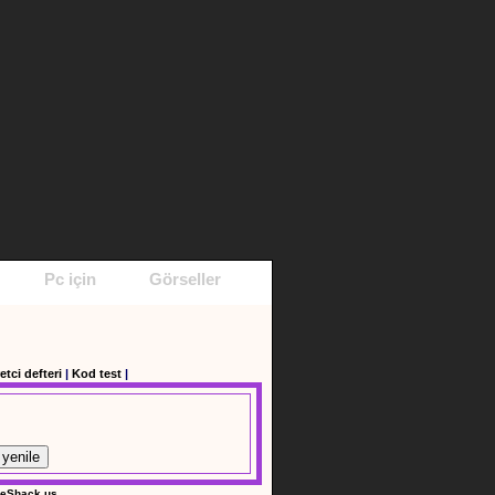
Pc için
Görseller
etci defteri
|
Kod test
|
yenile