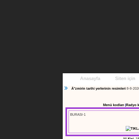
Anasayfa
Siten için
Ä°zmirin tarihi yerlerinin resimleri
8-8-20
Menü kodları
|
Radyo 
BURASI-1
96
Kişi
19